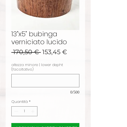
13"x5" bubinga
verniciato lucido
Prezzo regolare
Prezzo scontato
 170,50 € 
153,45 €
altezza minore | lower depht
(facoltativo)
0/500
Quantità
*