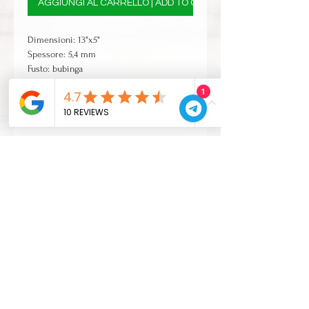
AGGIUNGI AL CARRELLO | ADD TO CART
Dimensioni: 13"x5"
Spessore: 5,4 mm
Fusto: bubinga
Strato esterno ed interno: bubinga
1
Altro: smussatura e finitura lucida inclusa
ordina lettino cordiera, forature
IVA esclusa
CONTATTI
Zona Industriale 38/B
30015 Chioggia (Venezia)
Italia
Tel:
+39 041490099