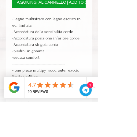
AGGIUNGI AL CARRELLO | ADD TO CART
-Legno multistrato con legno esotico in
ed. limitata
-Accordatura della sensibilità corde
-Accordatura posizione inferiore corde
-Accordatura singola corda
-piedini in gomma
-seduta comfort
-------------------------------------------
- one piece multipy wood outer exotic
limited edition
- upper wires sensitiveness tuning
1
- lower wires sensitiveness tuning
- single wire tuning
- rubber legs
- seat protection
spedizione 30gg | delivery time 30 days