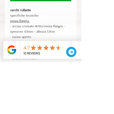
cerchi rullante
specifiche tecniche:
senza flangia
- acciao cromato dritto/senza flangia -
spessore 4,5mm - altezza 1,9cm
- suono aperto
- sustain lungo
standard die cast
- finitura cromata - 3mm die cast
- souno controllato
- sustain medio
CONTATTI
Zona Industriale 38/B