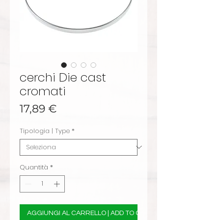
cerchi Die cast
cromati
Prezzo
17,89 €
Tipologia | Type
*
Quantità
*
AGGIUNGI AL CARRELLO | ADD TO CART