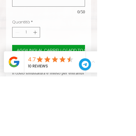
0/50
Quantità
*
AGGIUNGI AL CARRELLO | ADD TO CART
seleziona il tipo di smussatura
il costo smussatura è inteso per entrambi
i lati del fusto
prezzi IVA esclusa
CONTATTI