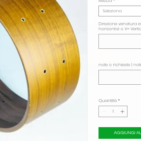
Altezza
*
Seleziona
Direzione venatura es
horizontal o V= Verti
note o richieste | not
Quantità
*
AGGIUNGI AL