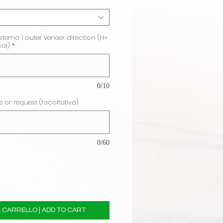
terna | outer veneer direction (H=
cal)
*
0/10
e or request (facoltativo)
0/60
 CARRELLO | ADD TO CART