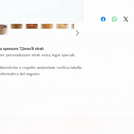
ta spessore 7,2mm/8 strati
er personalizzare strati extra, legni speciali,
atteristiche e rispetto ambientale verifica tabella
 informativa del negozio
CVL LEGNO srl
HOME