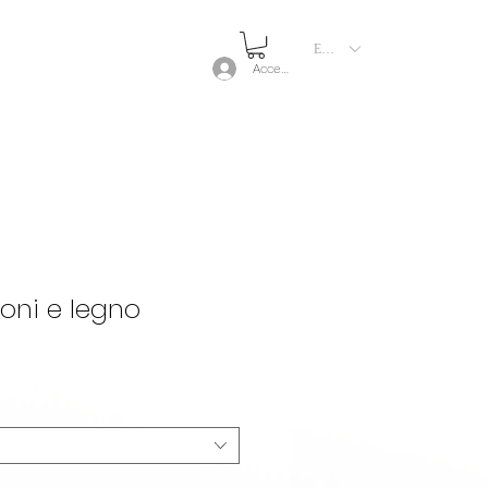
EUR (€)
Accedi
oni e legno
zzo