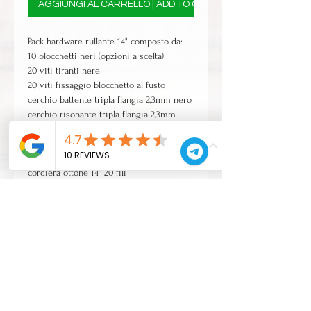
AGGIUNGI AL CARRELLO | ADD TO CART
Pack hardware rullante 14" composto da:
10 blocchetti neri (opzioni a scelta)
20 viti tiranti nere
20 viti fissaggio blocchetto al fusto
cerchio battente tripla flangia 2,3mm nero
cerchio risonante tripla flangia 2,3mm
nero
macchinetta tendicordiera stob5 nero
parte fissa sto1 nero
cordiera ottone 14" 20 fili
cordini cordiera
sfiato avh2 nero
CONTATTI