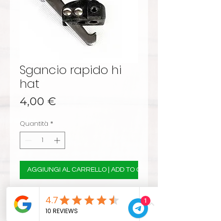
Sgancio rapido hi
hat
Prezzo
4,00 €
Quantità
*
AGGIUNGI AL CARRELLO | ADD TO CART
compatibile con tutte le aste Hi hat
1