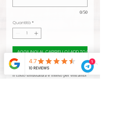
0/50
Quantità
*
AGGIUNGI AL CARRELLO | ADD TO CART
1
seleziona il tipo di smussatura
il costo smussatura è inteso per entrambi
i lati del fusto
prezzi IVA esclusa
CONTATTI