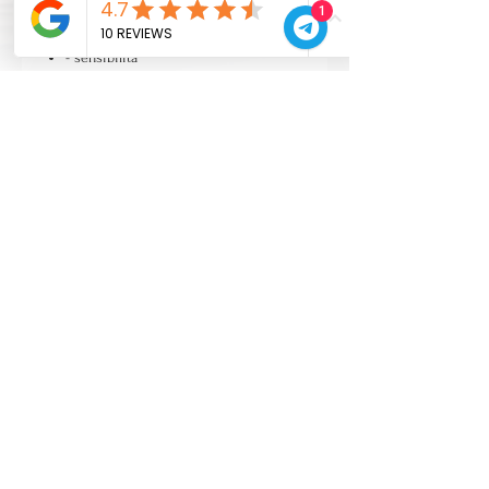
1
+ controllo del suono e risonanza
+ attacco
- sensibilità
aumento spessore
+ attacco
+ potenza
+ peso
- sensibilità
- risonanza
- proiezione
CONTATTI
Zona Industriale 38/B
30015 Chioggia (Venezia)
Italia
Tel:
+39 041490099