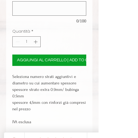
0/100
Quantità
*
AGGIUNGI AL CARRELLO | ADD TO CART
Seleziona numero strati aggiuntivi e
diametro su cui aumentare spessore
spessore strato extra 0.9mm/ bubinga
0.5mm
spessore 4,5mm con rinforzi già compresi
nel prezzo
IVA esclusa
rinforzi