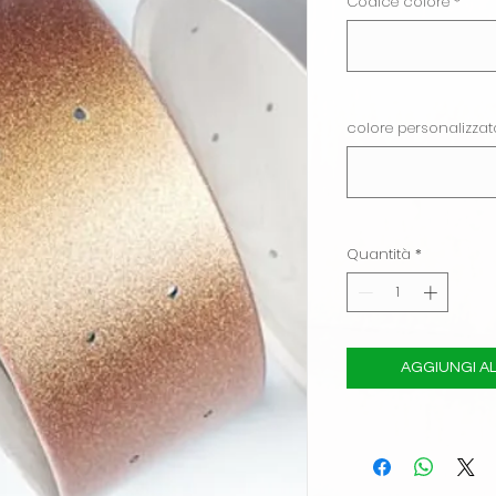
Codice colore
*
colore personalizzato
Quantità
*
AGGIUNGI AL