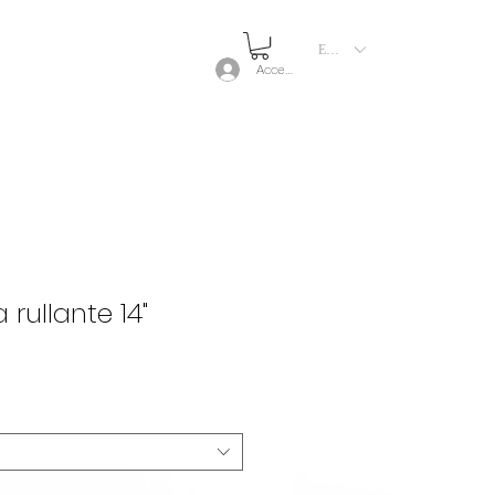
EUR (€)
Accedi
 rullante 14"
zo