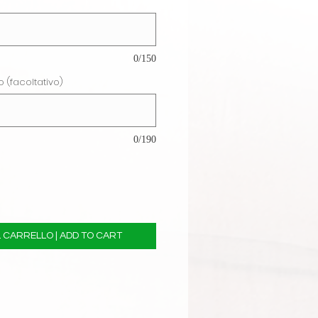
0/150
 (facoltativo)
0/190
 CARRELLO | ADD TO CART