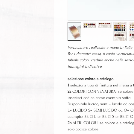
Verniciature realizzate a mano in Italia
Per i diametri cassa, il costo vernicia
tabella colori visibile anche nella sez
immagini indicative
selezione colore a catalogo
1
seleziona tipo di finitura nel menù a 
2a
COLORI CON VENATURA: se colore è ne
inserisci codice come esempio sotto:
Disponibile lucido, semi– lucido od opa
L= LUCIDO S= SEMI LUCIDO od O= 
esempio: BE 21 L or BE 21 S or BE 21 O
2b
ALTRI COLORI: se colore è a catalogo
solo codice colore